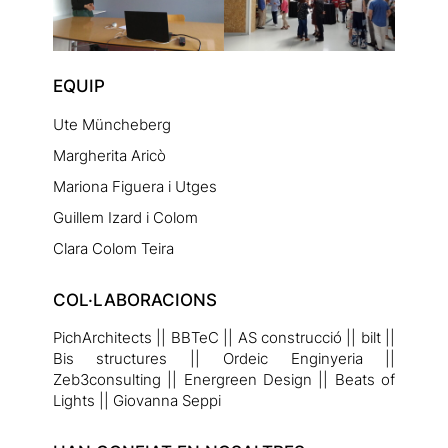
EQUIP
Ute Müncheberg
Margherita Aricò
Mariona Figuera i Utges
Guillem Izard i Colom
Clara Colom Teira
COL·LABORACIONS
PichArchitects || BBTeC || AS construcció || bilt ||
Bis structures || Ordeic Enginyeria ||
Zeb3consulting || Energreen Design || Beats of
Lights || Giovanna Seppi