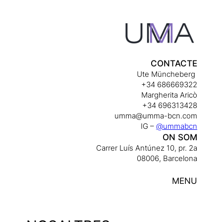
Skip
to
content
CONTACTE
Ute Müncheberg
+34 686669322
Margherita Aricò
+34 696313428
umma@umma-bcn.com
IG –
@ummabcn
ON SOM
Carrer Luís Antúnez 10, pr. 2a
08006, Barcelona
MENU