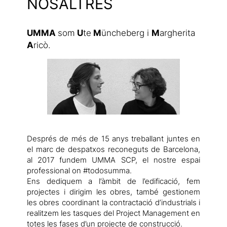
NOSALTRES
UMMA
som
U
te
M
üncheberg i
M
argherita
A
ricò.
Després de més de 15 anys treballant juntes en
el marc de despatxos reconeguts de Barcelona,
al 2017 fundem UMMA SCP, el nostre espai
professional on #todosumma.
Ens dediquem a l’àmbit de l’edificació, fem
projectes i dirigim les obres, també gestionem
les obres coordinant la contractació d’industrials i
realitzem les tasques del Project Management en
totes les fases d’un projecte de construcció.