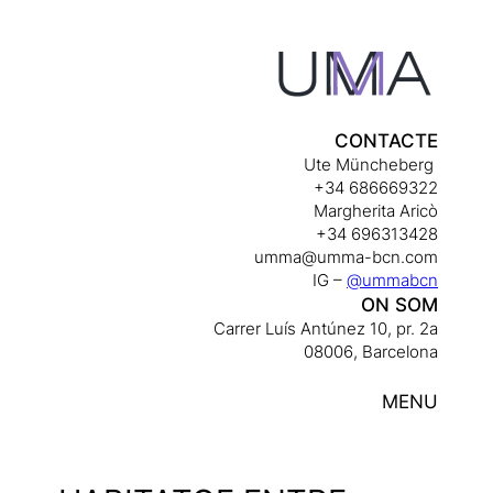
Skip
to
content
CONTACTE
Ute Müncheberg
+34 686669322
Margherita Aricò
+34 696313428
umma@umma-bcn.com
IG –
@ummabcn
ON SOM
Carrer Luís Antúnez 10, pr. 2a
08006, Barcelona
MENU