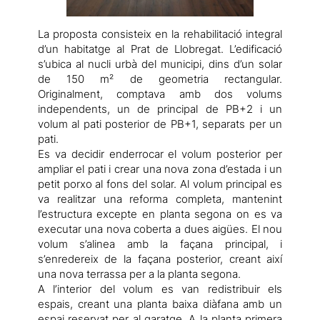
La proposta consisteix en la rehabilitació integral
d’un habitatge al Prat de Llobregat. L’edificació
s’ubica al nucli urbà del municipi, dins d’un solar
de 150 m² de geometria rectangular.
Originalment, comptava amb dos volums
independents, un de principal de PB+2 i un
volum al pati posterior de PB+1, separats per un
pati.
Es va decidir enderrocar el volum posterior per
ampliar el pati i crear una nova zona d’estada i un
petit porxo al fons del solar. Al volum principal es
va realitzar una reforma completa, mantenint
l’estructura excepte en planta segona on es va
executar una nova coberta a dues aigües. El nou
volum s’alinea amb la façana principal, i
s’enredereix de la façana posterior, creant així
una nova terrassa per a la planta segona.
A l’interior del volum es van redistribuir els
espais, creant una planta baixa diàfana amb un
espai reservat per al garatge. A la planta primera