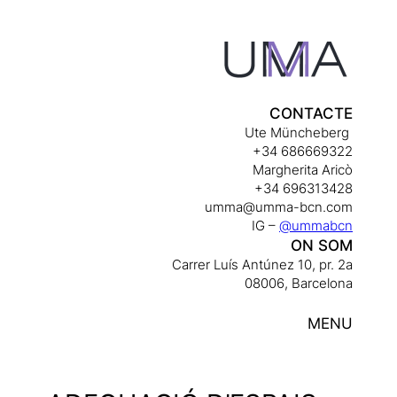
Skip
to
content
CONTACTE
Ute Müncheberg
+34 686669322
Margherita Aricò
+34 696313428
umma@umma-bcn.com
IG –
@ummabcn
ON SOM
Carrer Luís Antúnez 10, pr. 2a
08006, Barcelona
MENU